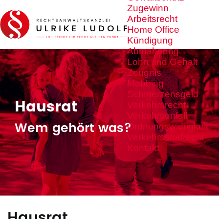
Zugewinn
Arbeitsrecht
Home Office
Kündigung
Abmahnung
Lohn und Gehalt
Zeugnis
Mobbing
Schmerzensgeld
Hausrat
Verkehrsrecht
Verkehrsunfall
Wem gehört was?
Ordnungswidrigkeit
Verkehrsstrafrecht
Kontakt
Hausrat